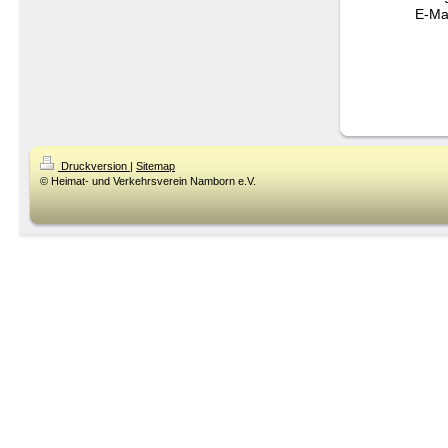
E-Ma
Druckversion
|
Sitemap
© Heimat- und Verkehrsverein Namborn e.V.